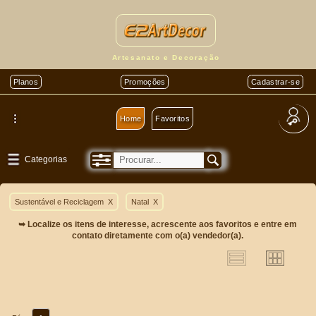
Artesanato e Decoração
Planos
Promoções
Cadastrar-se
Home
Favoritos
Categorias
Sustentável e Reciclagem
X
Natal
X
➥ Localize os itens de interesse, acrescente aos favoritos e entre em
contato diretamente com o(a) vendedor(a).