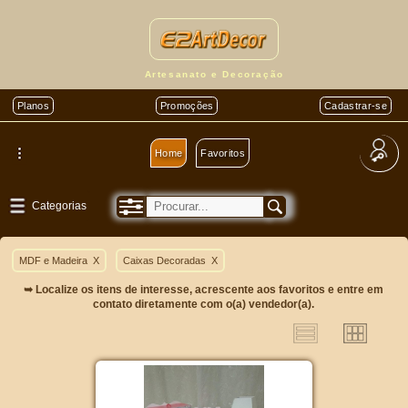
Artesanato e Decoração
Planos
Promoções
Cadastrar-se
Home
Favoritos
Categorias
MDF e Madeira
X
Caixas Decoradas
X
➥ Localize os itens de interesse, acrescente aos favoritos e entre em
contato diretamente com o(a) vendedor(a).