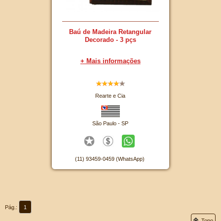
Baú de Madeira Retangular
Decorado - 3 pçs
+ Mais informações
Rearte e Cia
São Paulo - SP
(11) 93459-0459 (WhatsApp)
Pág.:
1
Topo