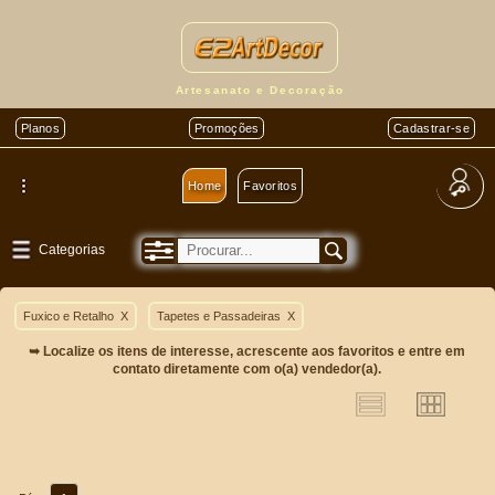
Artesanato e Decoração
Planos
Promoções
Cadastrar-se
Home
Favoritos
Categorias
Fuxico e Retalho
X
Tapetes e Passadeiras
X
➥ Localize os itens de interesse, acrescente aos favoritos e entre em
contato diretamente com o(a) vendedor(a).