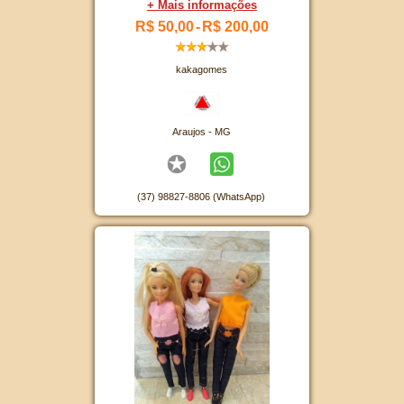
+ Mais informações
R$ 50,00
-
R$ 200,00
kakagomes
Araujos - MG
(37) 98827-8806 (WhatsApp)