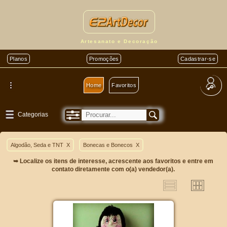
Artesanato e Decoração
Planos
Promoções
Cadastrar-se
Home
Favoritos
Categorias
Algodão, Seda e TNT
X
Bonecas e Bonecos
X
➥ Localize os itens de interesse, acrescente aos favoritos e entre em
contato diretamente com o(a) vendedor(a).