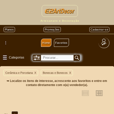
Artesanato e Decoração
Planos
Promoções
Cadastrar-se
Home
Favoritos
Categorias
Cerâmica e Porcelana
X
Bonecas e Bonecos
X
➥ Localize os itens de interesse, acrescente aos favoritos e entre em
contato diretamente com o(a) vendedor(a).