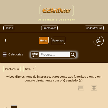
Artesanato e Decoração
Planos
Promoções
Cadastrar-se
Home
Favoritos
Categorias
Plásticos
X
Natal
X
➥ Localize os itens de interesse, acrescente aos favoritos e entre em
contato diretamente com o(a) vendedor(a).