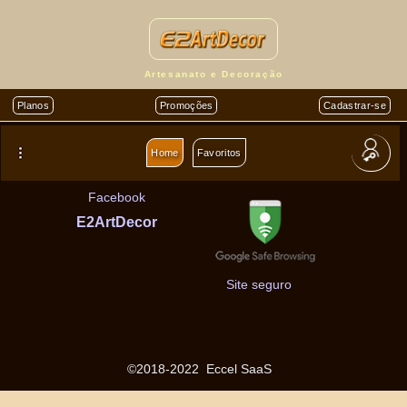
Home
Entrar
Quem Somos
Cadastrar-se
Artesanato e Decoração
Anunciar
Contato
Planos
Promoções
Cadastrar-se
Por que Anunciar?
Privacidade
Home
Favoritos
Planos
Termos de Uso
Facebook
E2ArtDecor
Site seguro
©2018-2022
Eccel SaaS