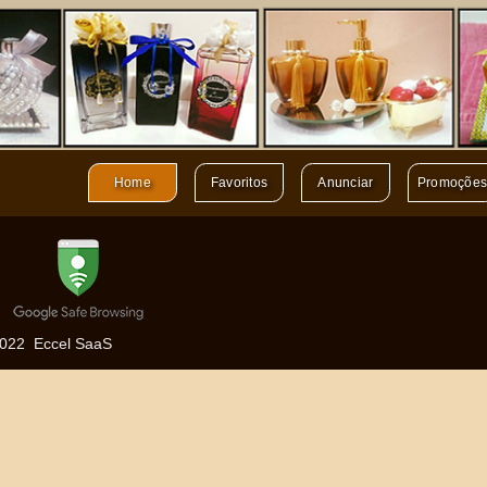
Anunciar
Privacidade
Entrar
Termos de Uso
Social
Home
Favoritos
Anunciar
Promoçõe
022 Eccel SaaS