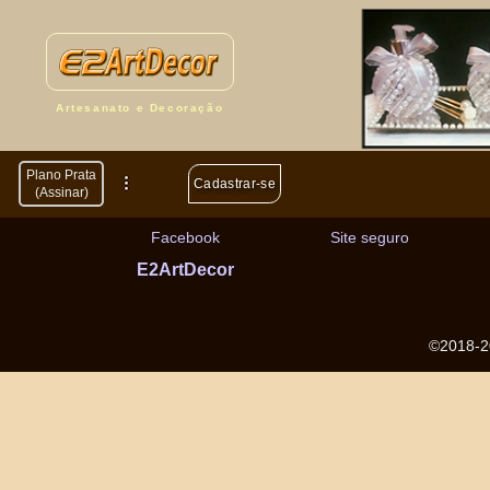
Home
Planos
Quem Somos
Cadastrar-se
Artesanato e Decoração
Comprar
Contato
Vender
Fornecedores
Plano Prata
Cadastrar-se
(Assinar)
Facebook
Site seguro
E2ArtDecor
©2018-2